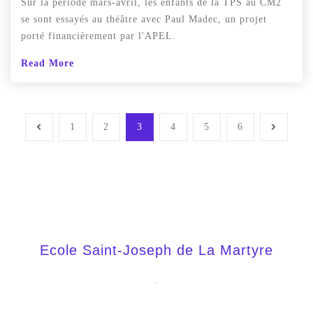
Sur la période mars-avril, les enfants de la TPS au CM2
se sont essayés au théâtre avec Paul Madec, un projet
porté financièrement par l'APEL.
Read More
1
2
3
4
5
6
Ecole Saint-Joseph de La Martyre
.