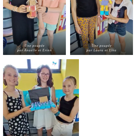
Une poupée
Une poupée
par Anaëlle et Erinn
par Laora et Eléa