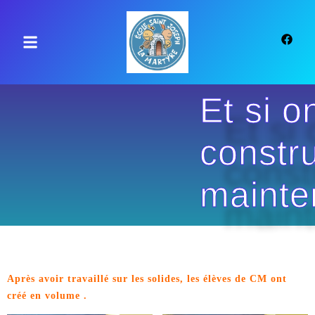
principal
Et si o
constru
mainte
Après avoir travaillé sur les solides, les élèves de CM ont
créé en volume .