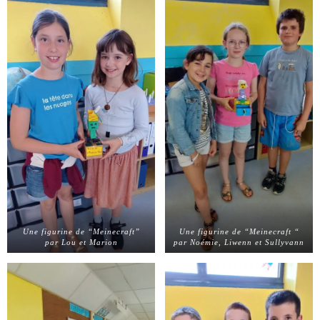
Une figurine de “Meinecraft”
Une figurine de “Meinecraft “
par Lou et Marion
par Noémie, Liwenn et Sullyvann