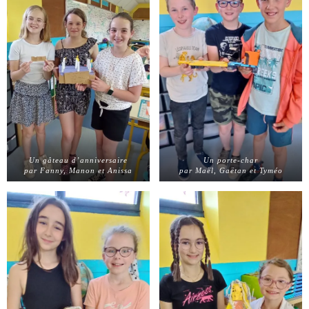
Un gâteau d’anniversaire
Un porte-char
par Fanny, Manon et Anissa
par Maël, Gaëtan et Tyméo